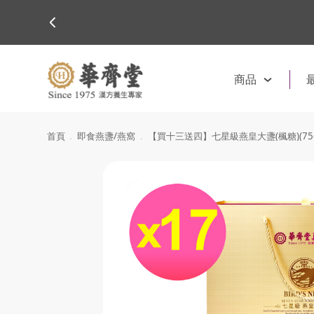
商品
首頁
即食燕盞/燕窩
【買十三送四】七星級燕皇大盞(楓糖)(75g*