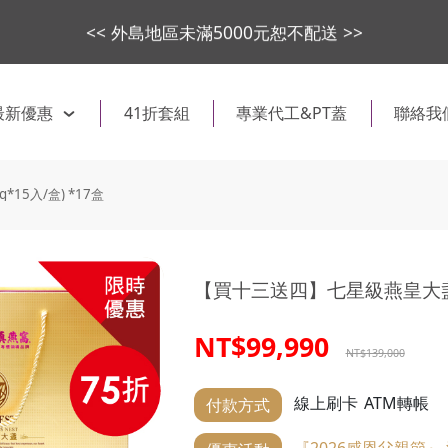
<< 外島地區未滿5000元恕不配送 >>
最新優惠
41折套組
專業代工&PT蓋
聯絡我
15入/盒) *17盒
【買十三送四】七星級燕皇大盞(楓糖
NT$99,990
NT$139,000
線上刷卡
ATM轉帳
付款方式