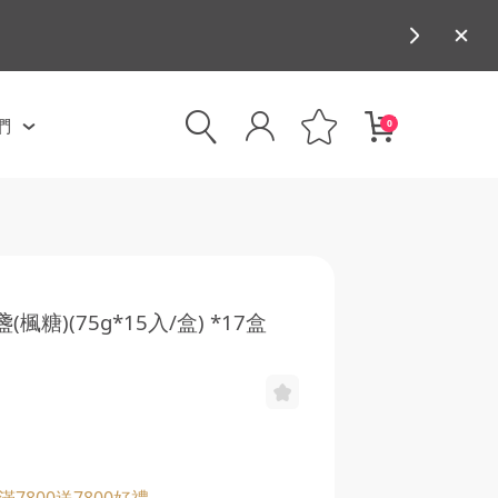
們
0
)(75g*15入/盒) *17盒