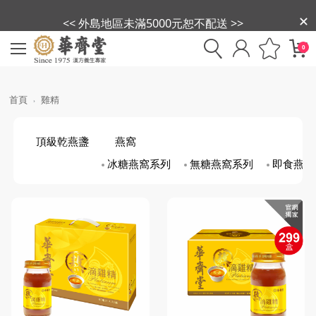
<< 外島地區未滿5000元恕不配送 >>
0
首頁
雞精
頂級乾燕盞
燕窩
冰糖燕窩系列
無糖燕窩系列
即食燕盞