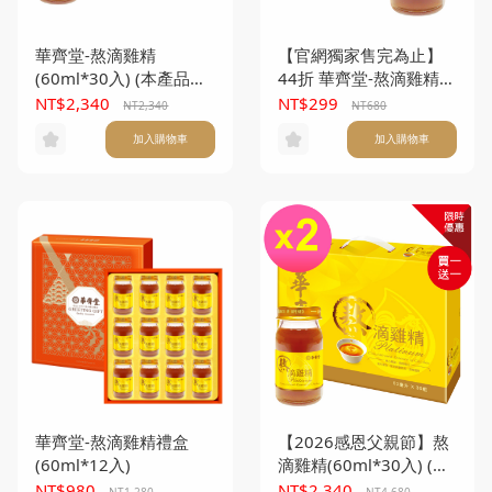
華齊堂-熬滴雞精
【官網獨家售完為止】
(60ml*30入) (本產品不
44折 華齊堂-熬滴雞精
附提袋)
(60ml*6入) (本產品不附
NT$2,340
NT$299
NT2,340
NT680
提袋)
加入購物車
加入購物車
華齊堂-熬滴雞精禮盒
【2026感恩父親節】熬
(60ml*12入)
滴雞精(60ml*30入) (本
產品不附提袋) 買一送一
NT$980
NT$2,340
NT1,280
NT4,680