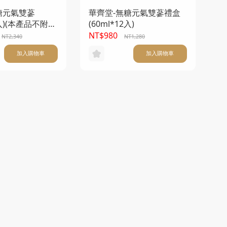
糖元氣雙蔘
華齊堂-無糖元氣雙蔘禮盒
0入)(本產品不附提
(60ml*12入)
NT$980
NT2,340
NT1,280
加入購物車
加入購物車