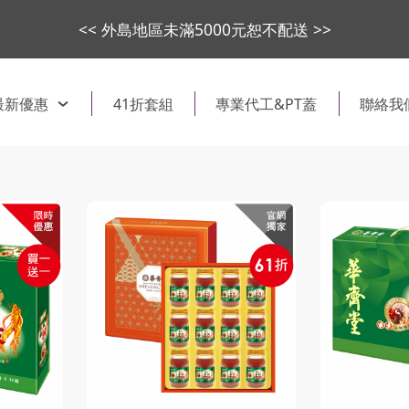
<< 外島地區未滿5000元恕不配送 >>
最新優惠
41折套組
專業代工&PT蓋
聯絡我