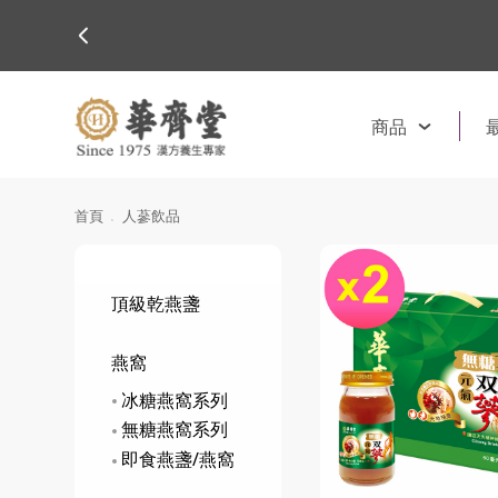
商品
首頁
人蔘飲品
頂級乾燕盞
燕窩
冰糖燕窩系列
無糖燕窩系列
即食燕盞/燕窩