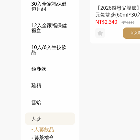
30入全家福保健
【2026感恩父親節
包月組
元氣雙蔘(60ml*30
品不附提袋) 買一送
NT$2,340
NT4,680
12入全家福保健
禮盒
加入
10入/6入生技飲
品
龜鹿飲
雞精
雪蛤
人蔘
人蔘飲品
蔘茶禮盒