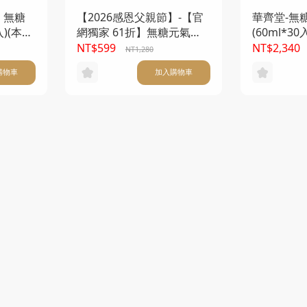
】無糖
【2026感恩父親節】-【官
華齊堂-無
入)(本產
網獨家 61折】無糖元氣雙
(60ml*3
一
蔘禮盒(60ml*12入)
袋)
NT$599
NT$2,340
NT1,280
購物車
加入購物車