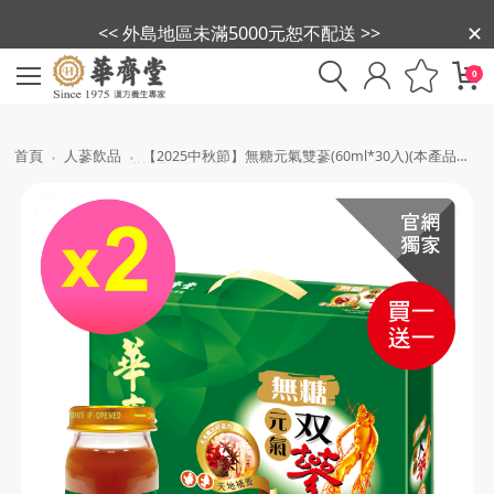
<< 外島地區未滿5000元恕不配送 >>
0
首頁
人蔘飲品
【2025中秋節】無糖元氣雙蔘(60ml*30入)(本產品不
附提袋) 買一送一