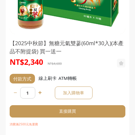
【2025中秋節】無糖元氣雙蔘(60ml*30入)(本產
品不附提袋) 買一送一
NT$2,340
NT$4,680
線上刷卡
ATM轉帳
付款方式
加入購物車
直接購買
消費滿2500元免運費